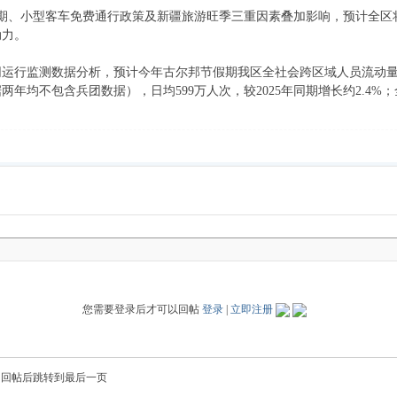
天假期、小型客车免费通行政策及新疆旅游旺季三重因素叠加影响，预计全
动力。
行监测数据分析，预计今年古尔邦节假期我区全社会跨区域人员流动量约为2
年均不包含兵团数据），日均599万人次，较2025年同期增长约2.4%；全
。
您需要登录后才可以回帖
登录
|
立即注册
回帖后跳转到最后一页