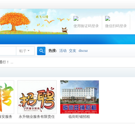
使用验证码登录
微信扫码登录
热搜:
活动
交友
discuz
帖子
搜
！ ...
索
保安服务
永升物业服务有限责任
临街旺铺招租