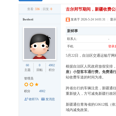
古尔邦节期间，新疆收费公
查看:
336
|
回复:
0
liweiwei
发表于 2026-5-24 14:01:31
|
显
新鲜事
联系人:
-
手机:
登录
5月22日，自治区交通运输厅
60
0
4902
根据自治区人民政府放假安排，2
主题
回帖
积分
座）小型客车通行费。免费通行时段为
站收费车道的时间为准。
管理员
跨省出行的车辆注意，新疆通往
积分
4902
重新驶入，方可减免新疆行政区
收听TA
发消息
新疆通往青海省的G0612线
域内减免政策。