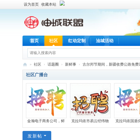
设为首页
收藏本站
首页
社区
红动定制
油城活动
»
社区
›
话题圈
›
新鲜事
›
古尔邦节期间，新疆收费公路免费通行
油
社区广播台
城
联
盟
金瀚电子商务公司，鲜
克拉玛依市易云经纬物
克拉玛依国盾
发新帖