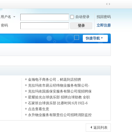
切
换
用户名
自动登录
找回密码
到
宽
密码
立即注册
登录
版
快捷导航
金瀚电子商务公司，鲜蔬到店招骋
克拉玛依市易云经纬物业服务有限公司-
克拉玛依国盾保安服务有限公司现招聘保
星耀拾光台球俱乐部 招聘台球助教 全职
石家班台球俱乐部 比赛时间:6月19日-6
点击查看生意
永升物业服务有限责任公司招聘消防监控
返回列表