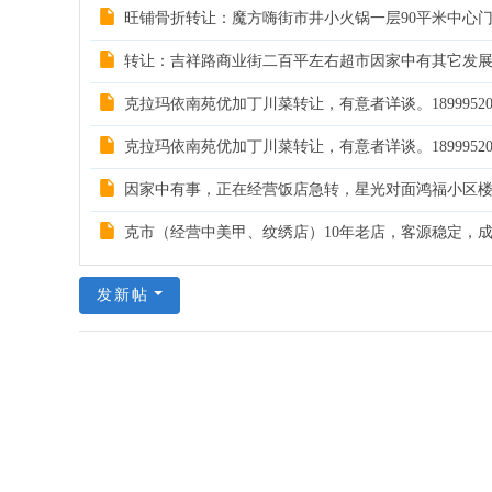
旺铺骨折转让：魔方嗨街市井小火锅一层90平米中心门面
转让：吉祥路商业街二百平左右超市因家中有其它发展现
克拉玛依南苑优加丁川菜转让，有意者详谈。18999520823
克拉玛依南苑优加丁川菜转让，有意者详谈。18999520823
因家中有事，正在经营饭店急转，星光对面鸿福小区楼下
克市（经营中美甲、纹绣店）10年老店，客源稳定，成熟
发新帖