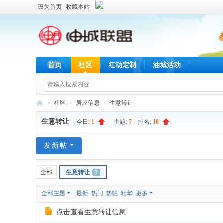
设为首页
收藏本站
首页
社区
红动定制
油城活动
»
社区
›
房屋信息
›
生意转让
油
生意转让
今日:
1
|
主题:
7
|
排名:
10
城
联
发新帖
盟
全部
生意转让
7
全部主题
最新
热门
热帖
精华
更多
点击查看生意转让信息