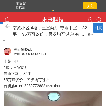
主标题
+关注
副标题
点击重
新加载
房屋出售
南苑小区 4楼，三室两厅 带地下室， 82
回复
平， 35万可议价，民汉均可过户 有 ...
看全
部
楼主
偷喝汽水
收藏
2026-5-13 13:41:04
南苑小区
4楼，三室两厅
带地下室， 82平，
35万可议价，民汉均可过户
有钥匙🔑☎️13239772888<br><br>