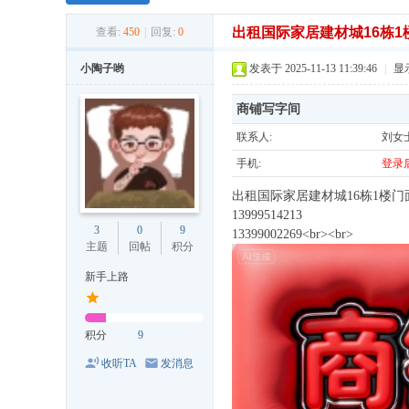
出租国际家居建材城16栋1
查看:
450
|
回复:
0
小陶子哟
发表于 2025-11-13 11:39:46
|
显
商铺写字间
联系人:
刘女
手机:
登录
出租国际家居建材城16栋1楼
13999514213
3
0
9
13399002269<br><br>
主题
回帖
积分
新手上路
积分
9
收听TA
发消息