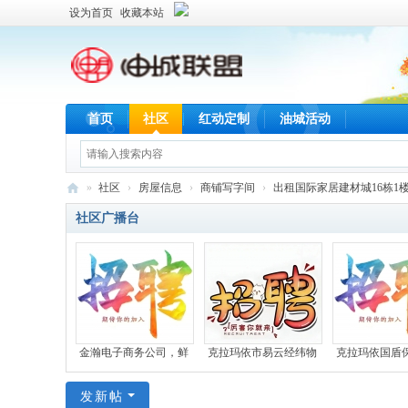
设为首页
收藏本站
首页
社区
红动定制
油城活动
»
社区
›
房屋信息
›
商铺写字间
›
出租国际家居建材城16栋1楼
油
社区广播台
城
联
盟
金瀚电子商务公司，鲜
克拉玛依市易云经纬物
克拉玛依国盾
发新帖