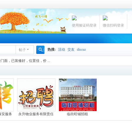
使用验证码登录
微信扫码登录
热搜:
活动
交友
discuz
帖子
搜
门面，已装修好，位置佳，价 ...
索
保安服务
永升物业服务有限责任
临街旺铺招租