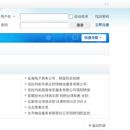
切
换
用户名
自动登录
找回密码
到
宽
密码
立即注册
登录
版
快捷导航
金瀚电子商务公司，鲜蔬到店招骋
克拉玛依市易云经纬物业服务有限公司-
克拉玛依国盾保安服务有限公司现招聘保
星耀拾光台球俱乐部 招聘台球助教 全职
石家班台球俱乐部 比赛时间:6月19日-6
点击查看生意
永升物业服务有限责任公司招聘消防监控
返回列表