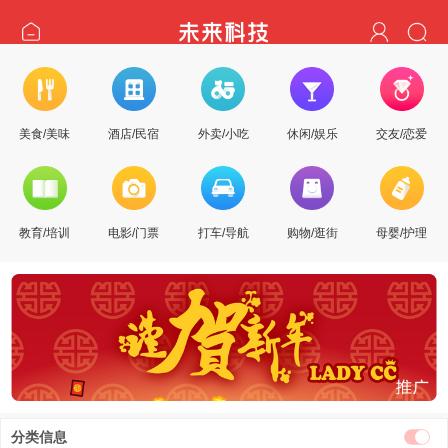
美食/美味
酒店/民宿
外卖/小吃
休闲/娱乐
交友/恋爱
教育/培训
电影/门票
打车/导航
购物/逛街
母婴/护理
分类信息