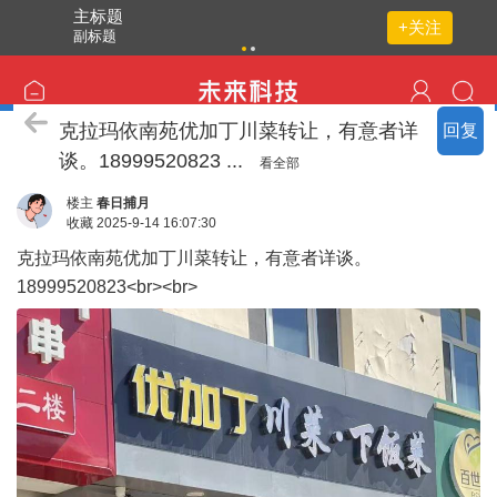
主标题
+关注
副标题
点击重
新加载
生意转让
克拉玛依南苑优加丁川菜转让，有意者详
回复
谈。18999520823 ...
看全部
楼主
春日捕月
收藏
2025-9-14 16:07:30
克拉玛依南苑优加丁川菜转让，有意者详谈。
18999520823<br><br>