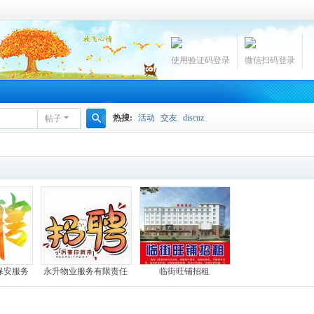
使用验证码登录
微信扫码登录
热搜:
活动
交友
discuz
帖子
搜
索
保安服务
永升物业服务有限责任
临街旺铺招租