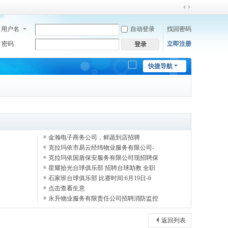
切
换
用户名
自动登录
找回密码
到
宽
密码
立即注册
登录
版
快捷导航
金瀚电子商务公司，鲜蔬到店招骋
克拉玛依市易云经纬物业服务有限公司-
克拉玛依国盾保安服务有限公司现招聘保
星耀拾光台球俱乐部 招聘台球助教 全职
石家班台球俱乐部 比赛时间:6月19日-6
点击查看生意
永升物业服务有限责任公司招聘消防监控
返回列表