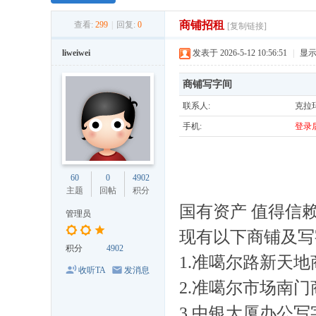
商铺招租
查看:
299
|
回复:
0
[复制链接]
liweiwei
发表于 2026-5-12 10:56:51
|
显
商铺写字间
联系人:
克拉
手机:
登录
60
0
4902
主题
回帖
积分
国有资产 值得信
管理员
现有以下商铺及写
积分
4902
1.准噶尔路新天
收听TA
发消息
2.准噶尔市场南门
3.中银大厦办公写