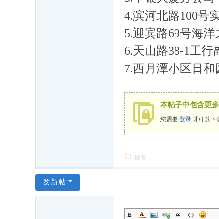
4.滨河北路100
5.迎宾路69号海
6.天山路38-1
7.西月潭小区日
本帖子中包含更多
您需要
登录
才可以下
回复
发新帖