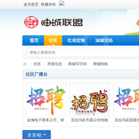
设为首页
收藏本站
首页
社区
红动定制
油城活动
»
社区
›
房屋信息
›
商铺写字间
›
商铺招租
油
社区广播台
城
联
盟
金瀚电子商务公司，鲜
克拉玛依市易云经纬物
克拉玛依国盾
发新帖