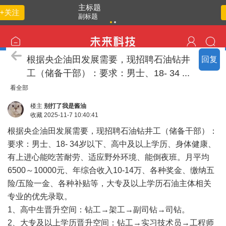
主标题
+关注
副标题
点击重
新加载
招聘求职
根据央企油田发展需要，现招聘石油钻井
回复
工（储备干部）：要求：男士、18- 34 ...
看全部
楼主
别打了我是酱油
收藏
2025-11-7 10:40:41
根据央企油田发展需要，现招聘石油钻井工（储备干部）：
要求：男士、18- 34岁以下、高中及以上学历、身体健康、
有上进心能吃苦耐劳、适应野外环境、能倒夜班。月平均
6500～10000元、年综合收入10-14万、各种奖金、缴纳五
险/五险一金、各种补贴等，大专及以上学历石油主体相关
专业的优先录取。
1、高中生晋升空间：钻工→架工→副司钻→司钻。
2、大专及以上学历晋升空间：钻工→实习技术员→工程师