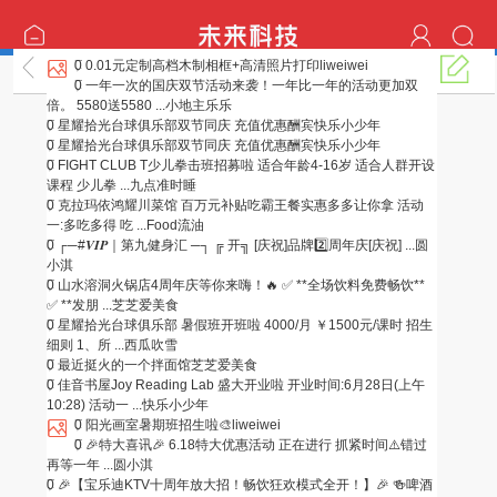
0
0.01元定制高档木制相框+高清照片打印
liweiwei
优惠打折
0
一年一次的国庆双节活动来袭！一年比一年的活动更加双
倍。 5580送5580 ...
小地主乐乐
0
星耀拾光台球俱乐部双节同庆 充值优惠酬宾
快乐小少年
0
星耀拾光台球俱乐部双节同庆 充值优惠酬宾
快乐小少年
0
FIGHT CLUB T少儿拳击班招募啦 适合年龄4-16岁 适合人群开设
课程 少儿拳 ...
九点准时睡
0
克拉玛依鸿耀川菜馆 百万元补贴吃霸王餐实惠多多让你拿 活动
一:多吃多得 吃 ...
Food流油
0
┌─#𝑽𝑰𝑷｜第九健身汇 ─┐ ╔ 开╗ [庆祝]品牌2️⃣周年庆[庆祝] ...
圆
小淇
0
山水溶洞火锅店4周年庆等你来嗨！🔥 ✅ **全场饮料免费畅饮**
✅ **发朋 ...
芝芝爱美食
0
星耀拾光台球俱乐部 暑假班开班啦 4000/月 ￥1500元/课时 招生
细则 1、所 ...
西瓜吹雪
0
最近挺火的一个拌面馆
芝芝爱美食
0
佳音书屋Joy Reading Lab 盛大开业啦 开业时间:6月28日(上午
10:28) 活动一 ...
快乐小少年
0
阳光画室暑期班招生啦🎨
liweiwei
0
🎉特大喜讯🎉 6.18特大优惠活动 正在进行 抓紧时间⚠️错过
再等一年 ...
圆小淇
0
🎉【宝乐迪KTV十周年放大招！畅饮狂欢模式全开！】🎉 🍻啤酒