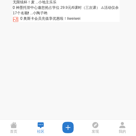
无限续杯！麦 ...
小地主乐乐
0
神墨托管中心邀您抢占学位 29.9元/6课时（三次课） ⚠️活动仅余
17个名额❗ ...
小陶子哟
0
奥斯卡会员充值享优惠啦！
liweiwei
首页
社区
发现
我的