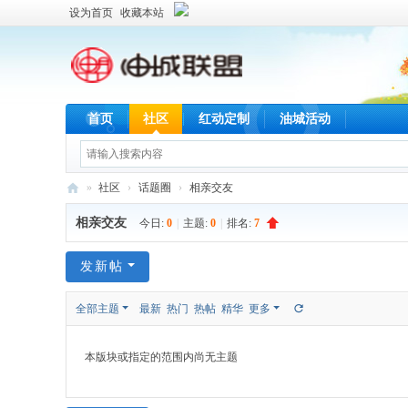
设为首页
收藏本站
首页
社区
红动定制
油城活动
»
社区
›
话题圈
›
相亲交友
油
相亲交友
今日:
0
|
主题:
0
|
排名:
7
城
联
发新帖
盟
全部主题
最新
热门
热帖
精华
更多
本版块或指定的范围内尚无主题