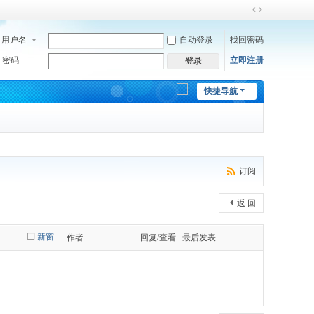
切
换
用户名
自动登录
找回密码
到
宽
密码
立即注册
登录
版
快捷导航
订阅
返 回
新窗
作者
回复/查看
最后发表