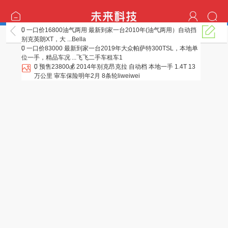
0
一口价16800油气两用 最新到家一台2010年(油气两用）自动挡
二手车
别克英朗XT，大 ...
Bella
0
一口价83000 最新到家一台2019年大众帕萨特300TSL，本地单
位一手，精品车况 ...
飞飞二手车租车1
0
预售23800💰 2014年别克昂克拉 自动档 本地一手 1.4T 13
万公里 审车保险明年2月 8条轮
liweiwei